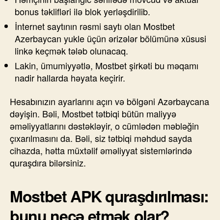
bonus təklifləri ilə blok yerləşdirilib.
İnternet saytının rəsmi saytı olan Mostbet
Azerbaycan yukle üçün ərizələr bölümünə xüsusi
linkə keçmək tələb olunacaq.
Lakin, ümumiyyətlə, Mostbet şirkəti bu məqamı
nadir hallarda həyata keçirir.
Hesabınızın ayarlarını açın və bölgəni Azərbaycana
dəyişin. Bəli, Mostbet tətbiqi bütün maliyyə
əməliyyatlarını dəstəkləyir, o cümlədən məbləğin
çıxarılmasını da. Bəli, siz tətbiqi məhdud sayda
cihazda, hətta müxtəlif əməliyyat sistemlərində
quraşdıra bilərsiniz.
Mostbet APK quraşdırılması:
bunu necə etmək olar?