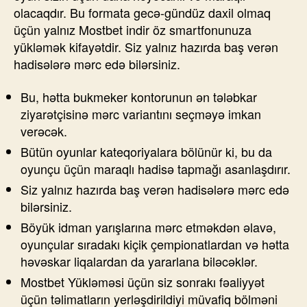
olacaqdır. Bu formata gecə-gündüz daxil olmaq
üçün yalnız Mostbet indir öz smartfonunuza
yükləmək kifayətdir. Siz yalnız hazırda baş verən
hadisələrə mərc edə bilərsiniz.
Bu, hətta bukmeker kontorunun ən tələbkar
ziyarətçisinə mərc variantını seçməyə imkan
verəcək.
Bütün oyunlar kateqoriyalara bölünür ki, bu da
oyunçu üçün maraqlı hadisə tapmağı asanlaşdırır.
Siz yalnız hazırda baş verən hadisələrə mərc edə
bilərsiniz.
Böyük idman yarışlarına mərc etməkdən əlavə,
oyunçular sıradakı kiçik çempionatlardan və hətta
həvəskar liqalardan da yararlana biləcəklər.
Mostbet Yükləməsi üçün siz sonrakı fəaliyyət
üçün təlimatların yerləşdirildiyi müvafiq bölməni