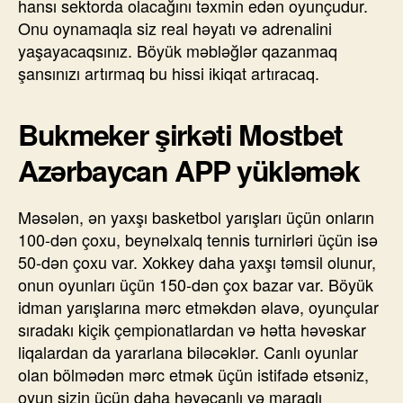
hansı sektorda olacağını təxmin edən oyunçudur.
Onu oynamaqla siz real həyatı və adrenalini
yaşayacaqsınız. Böyük məbləğlər qazanmaq
şansınızı artırmaq bu hissi ikiqat artıracaq.
Bukmeker şirkəti Mostbet
Azərbaycan APP yükləmək
Məsələn, ən yaxşı basketbol yarışları üçün onların
100-dən çoxu, beynəlxalq tennis turnirləri üçün isə
50-dən çoxu var. Xokkey daha yaxşı təmsil olunur,
onun oyunları üçün 150-dən çox bazar var. Böyük
idman yarışlarına mərc etməkdən əlavə, oyunçular
sıradakı kiçik çempionatlardan və hətta həvəskar
liqalardan da yararlana biləcəklər. Canlı oyunlar
olan bölmədən mərc etmək üçün istifadə etsəniz,
oyun sizin üçün daha həyəcanlı və maraqlı