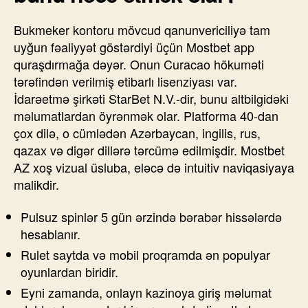
Bukmeker kontoru mövcud qanunvericiliyə tam
uyğun fəaliyyət göstərdiyi üçün Mostbet app
quraşdırmağa dəyər. Onun Curacao hökuməti
tərəfindən verilmiş etibarlı lisenziyası var.
İdarəetmə şirkəti StarBet N.V.-dir, bunu altbilgidəki
məlumatlardan öyrənmək olar. Platforma 40-dan
çox dilə, o cümlədən Azərbaycan, ingilis, rus,
qazax və digər dillərə tərcümə edilmişdir. Mostbet
AZ xoş vizual üsluba, eləcə də intuitiv naviqasiyaya
malikdir.
Pulsuz spinlər 5 gün ərzində bərabər hissələrdə
hesablanır.
Rulet saytda və mobil proqramda ən populyar
oyunlardan biridir.
Eyni zamanda, onlayn kazinoya giriş məlumat