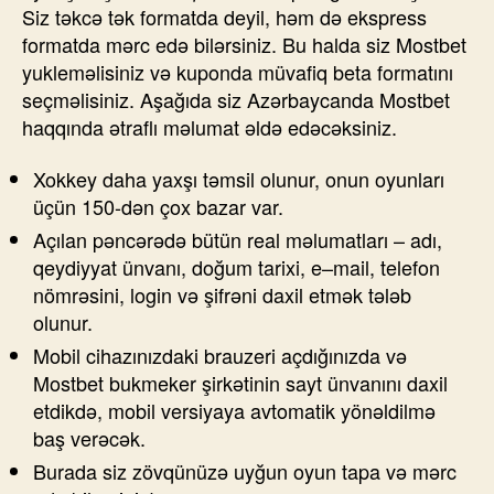
Siz təkcə tək formatda deyil, həm də ekspress
formatda mərc edə bilərsiniz. Bu halda siz Mostbet
yukleməlisiniz və kuponda müvafiq beta formatını
seçməlisiniz. Aşağıda siz Azərbaycanda Mostbet
haqqında ətraflı məlumat əldə edəcəksiniz.
Xokkey daha yaxşı təmsil olunur, onun oyunları
üçün 150-dən çox bazar var.
Açılan pəncərədə bütün real məlumatları – adı,
qeydiyyat ünvanı, doğum tarixi, e–mail, telefon
nömrəsini, login və şifrəni daxil etmək tələb
olunur.
Mobil cihazınızdaki brauzeri açdığınızda və
Mostbet bukmeker şirkətinin sayt ünvanını daxil
etdikdə, mobil versiyaya avtomatik yönəldilmə
baş verəcək.
Burada siz zövqünüzə uyğun oyun tapa və mərc