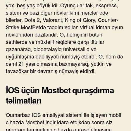
yox, beş yaş böyük idi. Oyunçular tək, ekspress,
sistem və bəzi digər növlər kimi mərclər edə
bilərlər. Dota 2, Valorant, King of Glory, Counter-
Strike MostBetdə təqdim edilən virtual idman oyun
növlərindən bəziləridir. O, həmçinin bütün
səthlərdə və müxtəlif rəqiblərə qarşı titullar
qazanaraq, diqqətəlayiq universallıq və
uyğunlaşma qabiliyyəti nümayiş etdirdi. O, həm də
cəmi 21 yaşı olmasına baxmayaraq, yetkin və
təvazökar bir davranış nümayiş etdirdi.
İOS üçün Mostbet quraşdırma
təlimatları
Qumarbaz IOS əməliyyat sistemi ilə işləyən mobil
cihazda Mostbet indir idarə etdikdən sonra siz
proqram təminatının cihazda quraşdırılmasına