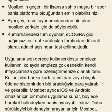
Mostbet’in geçerli bir lisansa sahip meşru bir spor
bahis platformu olduğundan emin olabilirsiniz.
Aynı şey, resmi uyarlamalarından biri olan
mostbet zerkalo için de söylenebilir.
Kumarhanedeki tüm oyunlar, eCOGRA gibi
bağımsız test out kuruluşları tarafından düzenli
olarak adalet açısından test edilmektedir.
Uygulama son derece kullanıcı dostu empieza
kullanımı kolaydır empieza çok esnektir, kendi
ihtiyaçlarınıza göre özelleştirmenize olanak tanır.
Kullanıcılar banka kartı, e-cüzdan veya birçok
ödeme sisteminden biri aracılığıyla para yatırabilir
ve çekebilir. Mostbet ayrıca iOS ve Android
cihazlar için bir mobil uygulama sunar, böylece
hareket halindeyken bahis oynayabilirsiniz. Daha
sürükleyici bir deneyim arayanlar için Mostbet,