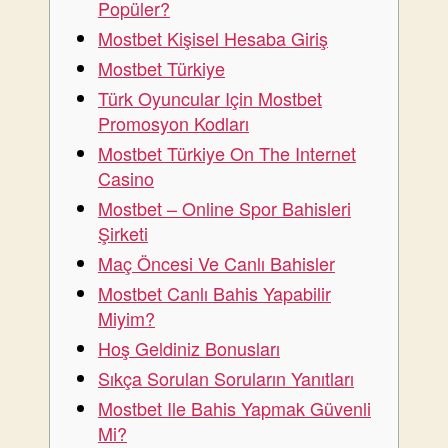
Popüler?
Mostbet Kişisel Hesaba Giriş
Mostbet Türkiye
Türk Oyuncular Için Mostbet
Promosyon Kodları
Mostbet Türkiye On The Internet
Casino
Mostbet – Online Spor Bahisleri
Şirketi
Maç Öncesi Ve Canlı Bahisler
Mostbet Canlı Bahis Yapabilir
Miyim?
Hoş Geldiniz Bonusları
Sıkça Sorulan Soruların Yanıtları
Mostbet Ile Bahis Yapmak Güvenli
Mi?