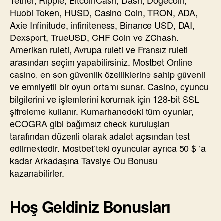
Tether, Ripple, BitcoinCash, Dash, Dogecoin,
Huobi Token, HUSD, Casino Coin, TRON, ADA,
Axie Infinitude, infiniteness, Binance USD, DAI,
Dexsport, TrueUSD, CHF Coin ve ZChash.
Amerikan ruleti, Avrupa ruleti ve Fransız ruleti
arasından seçim yapabilirsiniz. Mostbet Online
casino, en son güvenlik özelliklerine sahip güvenli
ve emniyetli bir oyun ortamı sunar. Casino, oyuncu
bilgilerini ve işlemlerini korumak için 128-bit SSL
şifreleme kullanır. Kumarhanedeki tüm oyunlar,
eCOGRA gibi bağımsız check kuruluşları
tarafından düzenli olarak adalet açısından test
edilmektedir. Mostbet’teki oyuncular ayrıca 50 $ ‘a
kadar Arkadaşına Tavsiye Ou Bonusu
kazanabilirler.
Hoş Geldiniz Bonusları