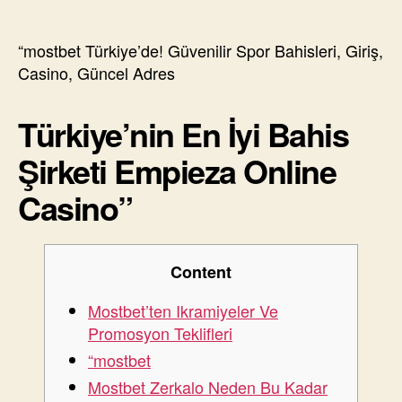
“mostbet Türkiye’de! Güvenilir Spor Bahisleri, Giriş,
Casino, Güncel Adres
Türkiye’nin En İyi Bahis
Şirketi Empieza Online
Casino”
Content
Mostbet’ten Ikramiyeler Ve
Promosyon Teklifleri
“mostbet
Mostbet Zerkalo Neden Bu Kadar