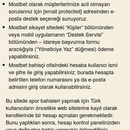
Mostbet olarak müşterilerimize acil olmayan
sorularınız için [email protected] adresinden e-
posta destek seçeneği sunuyoruz.
Mostbet sikayet sitedeki “Kişiler” bölümünden
veya mobil uygulamanın “Destek Servisi”
bölümünden – idareye başvurma formu
aracılığıyla (“Yöneticiye Yaz” düğmesi) ödeme
yapabilirsiniz.
Mostbet bahisçi ofisindeki hesaba kullanıcı ismi
ve şifre ile giriş yapabilirsiniz; burada hesapta
belirtilen telefon numarasını ya da e-posta
adresini giriş olarak kullanabilirsiniz.
Bu sitede spor bahisleri yapmak için Türk
kullanıcıların öncelikle web sitelerine kayıt olarak
kendilerinde bir hesap açmaları gerekmektedir.
Bunu yaptıktan sonra, hesap kontrol panelinizden
veya doğrudan bahis yapmakla ilgilendiğiniz