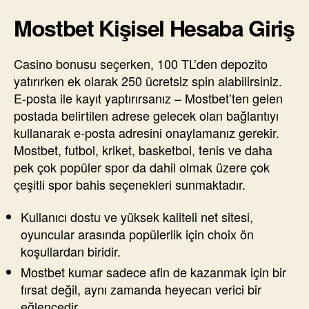
Mostbet Kişisel Hesaba Giriş
Casino bonusu seçerken, 100 TL’den depozito
yatırırken ek olarak 250 ücretsiz spin alabilirsiniz.
E-posta ile kayıt yaptırırsanız – Mostbet’ten gelen
postada belirtilen adrese gelecek olan bağlantıyı
kullanarak e-posta adresini onaylamanız gerekir.
Mostbet, futbol, kriket, basketbol, tenis ve daha
pek çok popüler spor da dahil olmak üzere çok
çeşitli spor bahis seçenekleri sunmaktadır.
Kullanıcı dostu ve yüksek kaliteli net sitesi,
oyuncular arasında popülerlik için choix ön
koşullardan biridir.
Mostbet kumar sadece afin de kazanmak için bir
fırsat değil, aynı zamanda heyecan verici bir
eğlencedir.