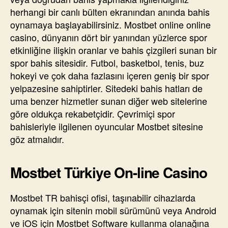
herhangi bir canlı bülten ekranından anında bahis
oynamaya başlayabilirsiniz. Mostbet online online
casino, dünyanın dört bir yanından yüzlerce spor
etkinliğine ilişkin oranlar ve bahis çizgileri sunan bir
spor bahis sitesidir. Futbol, ​​basketbol, ​​tenis, buz
hokeyi ve çok daha fazlasını içeren geniş bir spor
yelpazesine sahiptirler. Sitedeki bahis hatları de
uma benzer hizmetler sunan diğer web sitelerine
göre oldukça rekabetçidir. Çevrimiçi spor
bahisleriyle ilgilenen oyuncular Mostbet sitesine
göz atmalıdır.
Mostbet Türkiye On-line Casino
Mostbet TR bahisçi ofisi, taşınabilir cihazlarda
oynamak için sitenin mobil sürümünü veya Android
ve iOS için Mostbet Software kullanma olanağına