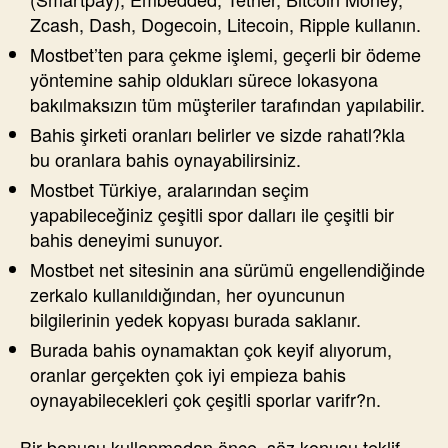
Zcash, Dash, Dogecoin, Litecoin, Ripple kullanın.
Mostbet’ten para çekme işlemi, geçerli bir ödeme
yöntemine sahip oldukları sürece lokasyona
bakılmaksızın tüm müşteriler tarafından yapılabilir.
Bahis şirketi oranları belirler ve sizde rahatl?kla
bu oranlara bahis oynayabilirsiniz.
Mostbet Türkiye, aralarından seçim
yapabileceğiniz çeşitli spor dalları ile çeşitli bir
bahis deneyimi sunuyor.
Mostbet net sitesinin ana sürümü engellendiğinde
zerkalo kullanıldığından, her oyuncunun
bilgilerinin yedek kopyası burada saklanır.
Burada bahis oynamaktan çok keyif alıyorum,
oranlar gerçekten çok iyi empieza bahis
oynayabilecekleri çok çeşitli sporlar varifr?n.
Bir bonusu kullanmadan önce, söz konusu teklif