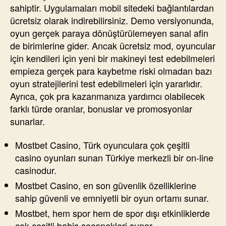
sahiptir. Uygulamaları mobil sitedeki bağlantılardan
ücretsiz olarak indirebilirsiniz. Demo versiyonunda,
oyun gerçek paraya dönüştürülemeyen sanal afin
de birimlerine gider. Ancak ücretsiz mod, oyuncular
için kendileri için yeni bir makineyi test edebilmeleri
empieza gerçek para kaybetme riski olmadan bazı
oyun stratejilerini test edebilmeleri için yararlıdır.
Ayrıca, çok pra kazanmanıza yardımcı olabilecek
farklı türde oranlar, bonuslar ve promosyonlar
sunarlar.
Mostbet Casino, Türk oyunculara çok çeşitli
casino oyunları sunan Türkiye merkezli bir on-line
casinodur.
Mostbet Casino, en son güvenlik özelliklerine
sahip güvenli ve emniyetli bir oyun ortamı sunar.
Mostbet, hem spor hem de spor dışı etkinliklerde
çok çeşitli bahis seçenekleri sunar.