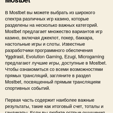
В Mostbet вы можете выбрать из широкого
спектра различных игр казино, которые
разделены на несколько важных категорий.
Mostbet предлагает множество вариантов игр
казино, включая джекпот, покер, баккара,
настольные игры и слоты. Известные
разработчики программного обеспечения
Yggdrasil, Evolution Gaming, Ezugi, Microgaming
предлагают лучшие игры, доступные в Mostbet.
Чтобы ознакомиться со всеми возможностями
прямых трансляций, загляните в раздел
Mostbet, посвященный прямым трансляциям
спортивных событий.
Первая часть содержит наиболее важные
результаты, такие как итоговый счет, тоталы и
гандикапы. Если вы любите острые ощущения