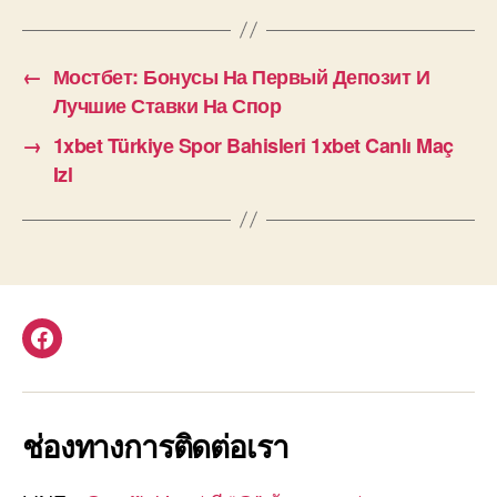
←
Мостбет: Бонусы На Первый Депозит И
Лучшие Ставки На Спор
→
1xbet Türkiye Spor Bahisleri 1xbet Canlı Maç
Izl
Facebook
ช่องทางการติดต่อเรา