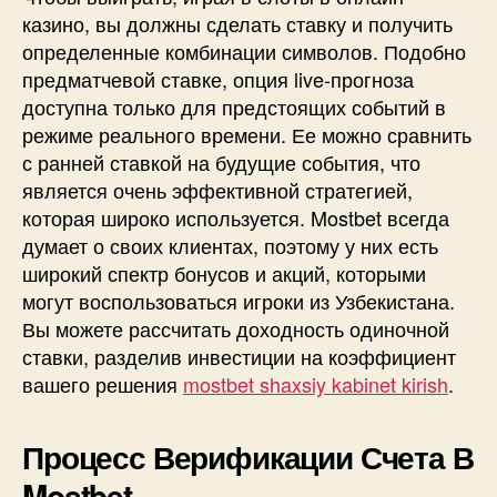
казино, вы должны сделать ставку и получить
определенные комбинации символов. Подобно
предматчевой ставке, опция live-прогноза
доступна только для предстоящих событий в
режиме реального времени. Ее можно сравнить
с ранней ставкой на будущие события, что
является очень эффективной стратегией,
которая широко используется. Mostbet всегда
думает о своих клиентах, поэтому у них есть
широкий спектр бонусов и акций, которыми
могут воспользоваться игроки из Узбекистана.
Вы можете рассчитать доходность одиночной
ставки, разделив инвестиции на коэффициент
вашего решения
mostbet shaxsiy kabinet kirish
.
Процесс Верификации Счета В
Mostbet