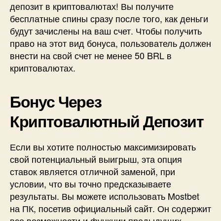
депозит в криптовалютах! Вы получите
бесплатные спины сразу после того, как деньги
будут зачислены на ваш счет. Чтобы получить
право на этот вид бонуса, пользователь должен
внести на свой счет не менее 50 BRL в
криптовалютах.
Бонус Через
Криптовалютный Депозит
Если вы хотите полностью максимизировать
свой потенциальный выигрыш, эта опция
ставок является отличной заменой, при
условии, что вы точно предсказываете
результаты. Вы можете использовать Mostbet
на ПК, посетив официальный сайт. Он содержит
все возможности и функции предыдущих