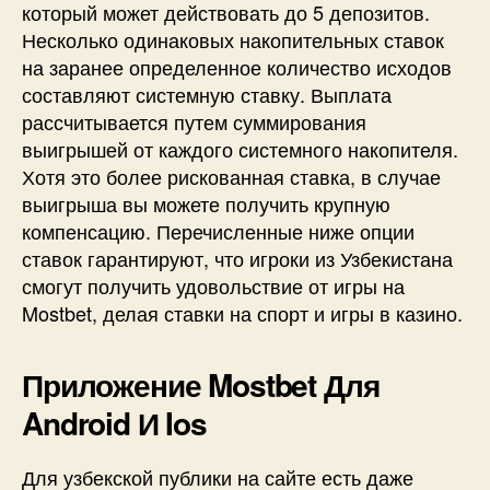
который может действовать до 5 депозитов.
Несколько одинаковых накопительных ставок
на заранее определенное количество исходов
составляют системную ставку. Выплата
рассчитывается путем суммирования
выигрышей от каждого системного накопителя.
Хотя это более рискованная ставка, в случае
выигрыша вы можете получить крупную
компенсацию. Перечисленные ниже опции
ставок гарантируют, что игроки из Узбекистана
смогут получить удовольствие от игры на
Mostbet, делая ставки на спорт и игры в казино.
Приложение Mostbet Для
Android И Ios
Для узбекской публики на сайте есть даже