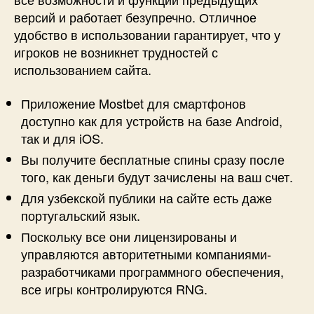
версий и работает безупречно. Отличное
удобство в использовании гарантирует, что у
игроков не возникнет трудностей с
использованием сайта.
Приложение Mostbet для смартфонов
доступно как для устройств на базе Android,
так и для iOS.
Вы получите бесплатные спины сразу после
того, как деньги будут зачислены на ваш счет.
Для узбекской публики на сайте есть даже
португальский язык.
Поскольку все они лицензированы и
управляются авторитетными компаниями-
разработчиками программного обеспечения,
все игры контролируются RNG.