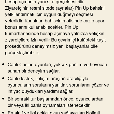
hesap açmanın yanı sıra gerçekleştirilir.
Ziyaretçinin resmi sitede (aynalar) Pin Up bahsini
yetkilendirmek için uygun düğmeyi seçmesi
yeterlidir. Konuklar, bahisçinin ofisinde cazip spor
bonuslarını kullanabilecekler. Pin Up
kumarhanesinde hesap açmaya yalnızca yetişkin
ziyaretçilere izin verilir Bu çevrimiçi kulüpteki kayıt
prosedürünü deneyimsiz yeni başlayanlar bile
gerçekleştirebilir.
Canlı Casino oyunları, yüksek gerilim ve heyecan
sunan bir deneyim sağlar.
Canlı destek, iletişim araçları aracılığıyla
oyuncuların sorularını yanıtlar, sorunlarını çözer ve
ihtiyaç duydukları yardımı sağlar.
Bir sonraki tur başlamadan önce, oyunculardan
bir veya iki bahis oynamaları istenecektir.
En aktif ve ilgi çekici oyun sağlayıcıları Nolimit