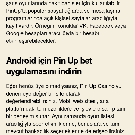
şans oyunlarında nakit bahisler için kullanılabilir.
PinUp’ta popüler sosyal ağlarda ve mesajlaşma
programlarında açık kişisel sayfalar aracılığıyla
kayıt vardır. Örneğin, konuklar VK, Facebook veya
Google hesapları aracılığıyla bir hesabı
etkinleştirebilecekler.
Android için Pin Up bet
uygulamasını indirin
Eğer henüz üye olmadıysanız, Pin Up Casino’yu
denemeye değer bir site olarak
değerlendirebilirsiniz. Mobil web sitesi, ana
platformdaki tüm özelliklere ve işlevlere sahip tam
bir deneyim sunar. Aynı zamanda oyun listesi
aracılığıyla spor etkinliklerine, bonuslara ve tüm
mevcut bankacılık seçeneklerine de erişebilirsiniz.