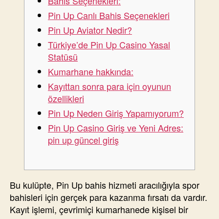
Bahis Seçenekleri:
Pin Up Canlı Bahis Seçenekleri
Pin Up Aviator Nedir?
Türkiye’de Pin Up Casino Yasal
Statüsü
Kumarhane hakkında:
Kayıttan sonra para için oyunun
özellikleri
Pin Up Neden Giriş Yapamıyorum?
Pin Up Casino Giriş ve Yeni Adres:
pin up güncel giriş
Bu kulüpte, Pin Up bahis hizmeti aracılığıyla spor
bahisleri için gerçek para kazanma fırsatı da vardır.
Kayıt işlemi, çevrimiçi kumarhanede kişisel bir