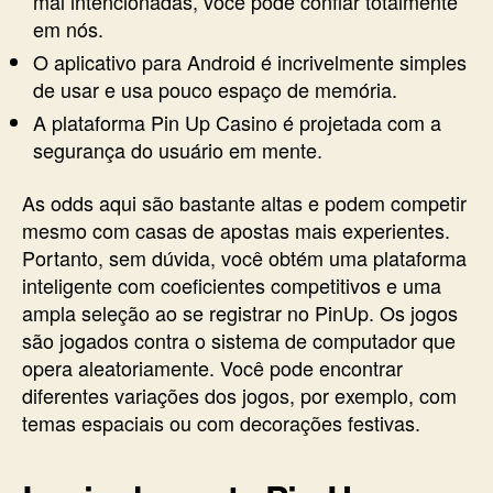
mal intencionadas, você pode confiar totalmente
em nós.
O aplicativo para Android é incrivelmente simples
de usar e usa pouco espaço de memória.
A plataforma Pin Up Casino é projetada com a
segurança do usuário em mente.
As odds aqui são bastante altas e podem competir
mesmo com casas de apostas mais experientes.
Portanto, sem dúvida, você obtém uma plataforma
inteligente com coeficientes competitivos e uma
ampla seleção ao se registrar no PinUp. Os jogos
são jogados contra o sistema de computador que
opera aleatoriamente. Você pode encontrar
diferentes variações dos jogos, por exemplo, com
temas espaciais ou com decorações festivas.