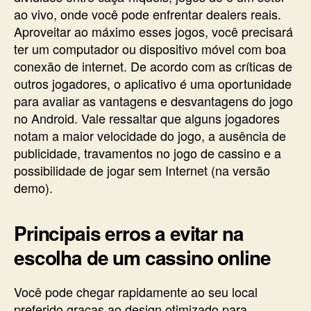
ao vivo, onde você pode enfrentar dealers reais.
Aproveitar ao máximo esses jogos, você precisará
ter um computador ou dispositivo móvel com boa
conexão de internet. De acordo com as críticas de
outros jogadores, o aplicativo é uma oportunidade
para avaliar as vantagens e desvantagens do jogo
no Android. Vale ressaltar que alguns jogadores
notam a maior velocidade do jogo, a ausência de
publicidade, travamentos no jogo de cassino e a
possibilidade de jogar sem Internet (na versão
demo).
Principais erros a evitar na
escolha de um cassino online
Você pode chegar rapidamente ao seu local
preferido graças ao design otimizado para