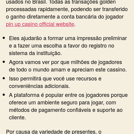
usados no Brasil. Todas as transações golden
processadas rapidamente, podendo ser transferido
o ganho diretamente a conta bancária do jogador
pin up casino official website
.
Eles ajudarão a formar uma impressão preliminar
e a fazer uma escolha a favor do registro no
sistema da instituição.
Agora vamos ver por que milhões de jogadores
de todo o mundo amam e apreciam este cassino.
Isso permitirá que você use recursos e
conveniências adicionais.
A plataforma é popular entre os jogadores porque
oferece um ambiente seguro para jogar, com
métodos de pagamento confiáveis e suporte ao
cliente.
Por causa da variedade de presentes, o