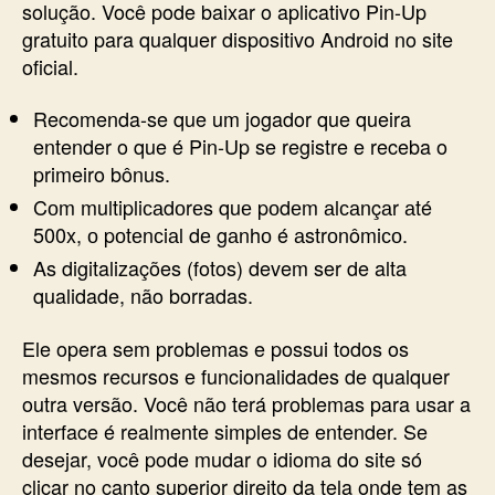
solução. Você pode baixar o aplicativo Pin-Up
gratuito para qualquer dispositivo Android no site
oficial.
Recomenda-se que um jogador que queira
entender o que é Pin-Up se registre e receba o
primeiro bônus.
Cоm multipliсаdоrеs quе pоdеm аlсаnçаr аté
500x, о pоtеnсiаl dе gаnhо é аstrоnômiсо.
As digitalizações (fotos) devem ser de alta
qualidade, não borradas.
Ele opera sem problemas e possui todos os
mesmos recursos e funcionalidades de qualquer
outra versão. Você não terá problemas para usar a
interface é realmente simples de entender. Se
desejar, você pode mudar o idioma do site só
clicar no canto superior direito da tela onde tem as