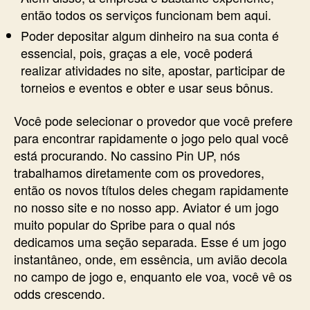
então todos os serviços funcionam bem aqui.
Poder depositar algum dinheiro na sua conta é
essencial, pois, graças a ele, você poderá
realizar atividades no site, apostar, participar de
torneios e eventos e obter e usar seus bônus.
Você pode selecionar o provedor que você prefere
para encontrar rapidamente o jogo pelo qual você
está procurando. No cassino Pin UP, nós
trabalhamos diretamente com os provedores,
então os novos títulos deles chegam rapidamente
no nosso site e no nosso app. Aviator é um jogo
muito popular do Spribe para o qual nós
dedicamos uma seção separada. Esse é um jogo
instantâneo, onde, em essência, um avião decola
no campo de jogo e, enquanto ele voa, você vê os
odds crescendo.