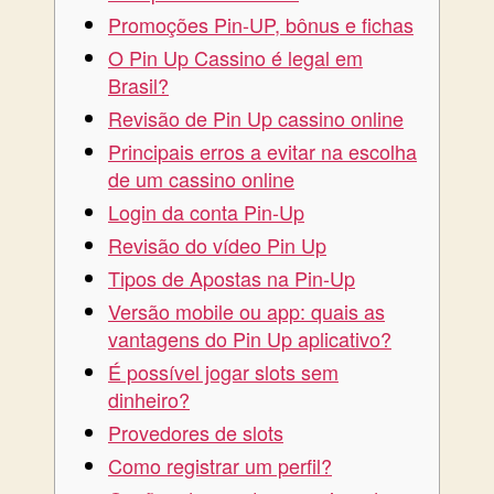
Promoções Pin-UP, bônus e fichas
O Pin Up Cassino é legal em
Brasil?
Revisão de Pin Up cassino online
Principais erros a evitar na escolha
de um cassino online
Login da conta Pin-Up
Revisão do vídeo Pin Up
Tipos de Apostas na Pin-Up
Versão mobile ou app: quais as
vantagens do Pin Up aplicativo?
É possível jogar slots sem
dinheiro?
Provedores de slots
Como registrar um perfil?