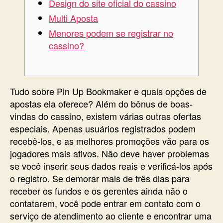
Design do site oficial do cassino
Multi Aposta
Menores podem se registrar no
cassino?
Tudo sobre Pin Up Bookmaker e quais opções de
apostas ela oferece? Além do bônus de boas-
vindas do cassino, existem várias outras ofertas
especiais. Apenas usuários registrados podem
recebê-los, e as melhores promoções vão para os
jogadores mais ativos. Não deve haver problemas
se você inserir seus dados reais e verificá-los após
o registro. Se demorar mais de três dias para
receber os fundos e os gerentes ainda não o
contatarem, você pode entrar em contato com o
serviço de atendimento ao cliente e encontrar uma