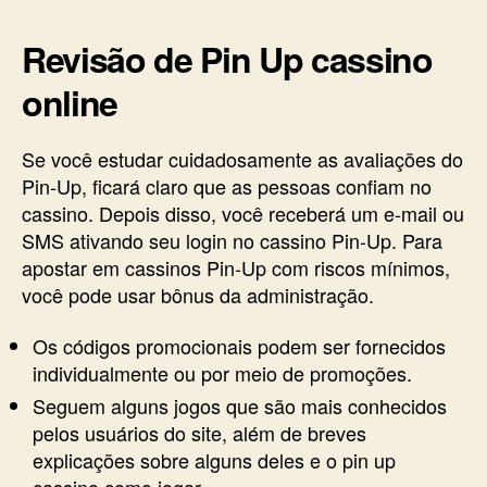
Revisão de Pin Up cassino
online
Se você estudar cuidadosamente as avaliações do
Pin-Up, ficará claro que as pessoas confiam no
cassino. Depois disso, você receberá um e-mail ou
SMS ativando seu login no cassino Pin-Up. Para
apostar em cassinos Pin-Up com riscos mínimos,
você pode usar bônus da administração.
Os códigos promocionais podem ser fornecidos
individualmente ou por meio de promoções.
Seguem alguns jogos que são mais conhecidos
pelos usuários do site, além de breves
explicações sobre alguns deles e o pin up