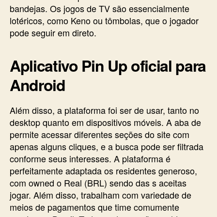
bandejas. Os jogos de TV são essencialmente
lotéricos, como Keno ou tômbolas, que o jogador
pode seguir em direto.
Aplicativo Pin Up oficial para
Android
Além disso, a plataforma foi ser de usar, tanto no
desktop quanto em dispositivos móveis. A aba de
permite acessar diferentes seções do site com
apenas alguns cliques, e a busca pode ser filtrada
conforme seus interesses. A plataforma é
perfeitamente adaptada os residentes generoso,
com owned o Real (BRL) sendo das s aceitas
jogar. Além disso, trabalham com variedade de
meios de pagamentos que time comumente