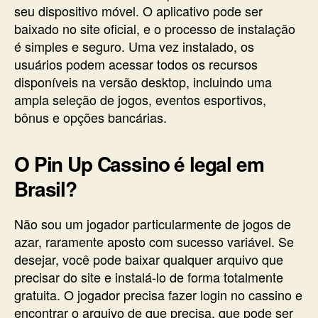
seu dispositivo móvel. O aplicativo pode ser
baixado no site oficial, e o processo de instalação
é simples e seguro. Uma vez instalado, os
usuários podem acessar todos os recursos
disponíveis na versão desktop, incluindo uma
ampla seleção de jogos, eventos esportivos,
bônus e opções bancárias.
O Pin Up Cassino é legal em
Brasil?
Não sou um jogador particularmente de jogos de
azar, raramente aposto com sucesso variável. Se
desejar, você pode baixar qualquer arquivo que
precisar do site e instalá-lo de forma totalmente
gratuita. O jogador precisa fazer login no cassino e
encontrar o arquivo de que precisa, que pode ser