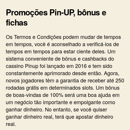
Promoções Pin-UP, bônus e
fichas
Os Termos e Condições podem mudar de tempos
em tempos, você é aconselhado a verificá-los de
tempos em tempos para estar ciente deles. Um
sistema conveniente de bônus e cashbacks do
cassino Pinup foi lançado em 2016 e tem sido
constantemente aprimorado desde então. Agora,
novos jogadores têm a garantia de receber até 250
rodadas grátis em determinados slots. Um bônus
de boas-vindas de 100% será uma boa ajuda em
um negócio tão importante e empolgante como
ganhar dinheiro. No entanto, se você quiser
ganhar dinheiro real, terá que apostar dinheiro
real.