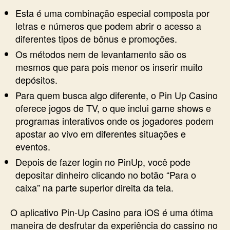
Esta é uma combinação especial composta por
letras e números que podem abrir o acesso a
diferentes tipos de bônus e promoções.
Os métodos nem de levantamento são os
mesmos que para pois menor os inserir muito
depósitos.
Para quem busca algo diferente, o Pin Up Casino
oferece jogos de TV, o que inclui game shows e
programas interativos onde os jogadores podem
apostar ao vivo em diferentes situações e
eventos.
Depois de fazer login no PinUp, você pode
depositar dinheiro clicando no botão “Para o
caixa” na parte superior direita da tela.
O aplicativo Pin-Up Casino para iOS é uma ótima
maneira de desfrutar da experiência do cassino no