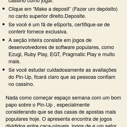
cassino como jogar.
Clique em “Make a deposit” (Fazer um depósito)
no canto superior direito.Deposite.
Se você é um fã de eSports, certifique-se de
conferir fornece exclusiva.
A seção inteira consiste em jogos de
desenvolvedores de software populares, como
Ezugi, Ruby Play, EGT, Pragmatic Play e muito
mais.
Se você estudar cuidadosamente as avaliações
do Pin-Up, ficará claro que as pessoas confiam
no cassino.
Nada como começar espaço semana com um bom
papo sobre o Pin-Up , especialmente
considerando que se das casas de apostas mais
populares hoje. O apresenta encontra de jogos
divididos entre caça-níqueis, jogos de e um setor