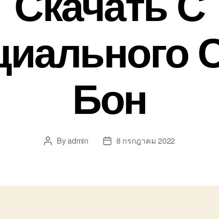
Скачать С
иального С
Бон
By
admin
8 กรกฎาคม 2022
Post
Post
author
date