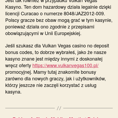
Kasyno. Ten dom hazardowy działa legalnie dzięki
licencji Curacao o numerze 8048/JAZ2012-009.
Polscy gracze bez obaw mogą grać w tym kasynie,
ponieważ działa ono zgodnie z przepisami
obowiązującymi w Unii Europejskiej.
Jeśli szukasz dla Vulkan Vegas casino no deposit
bonus codes, to dobrze wybrałeś, jako że nasze
kasyno znane jest między innymi z doskonałej
wręcz oferty
https://www.vulkanvegas100.pl/
promocyjnej. Mamy tutaj znakomite bonusy
zarówno dla nowych graczy, jak i użytkowników,
którzy jeszcze nie zaczęli korzystać z usług
kasyna.