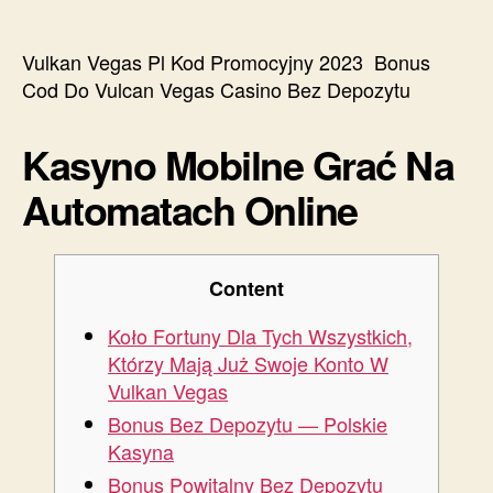
Vulkan Vegas Pl Kod Promocyjny 2023 ️ Bonus
Cod Do Vulcan Vegas Casino Bez Depozytu
Kasyno Mobilne Grać Na
Automatach Online
Content
Koło Fortuny Dla Tych Wszystkich,
Którzy Mają Już Swoje Konto W
Vulkan Vegas
Bonus Bez Depozytu — Polskie
Kasyna
Bonus Powitalny Bez Depozytu