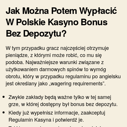
Jak Można Potem Wypłacić
W Polskie Kasyno Bonus
Bez Depozytu?
W tym przypadku gracz najczęściej otrzymuje
pieniądze, z którymi może robić, co mu się
podoba. Najważniejsze warunki związane z
użytkowaniem darmowych spinów to wymóg
obrotu, który w przypadku regulaminu po angielsku
jest określany jako „wagering requirements”.
Zwykle zakłady będą ważne tylko w tej samej
grze, w której dostępny był bonus bez depozytu.
Kiedy już wypełnisz informacje, zaakceptuj
Regulamin Kasyna i potwierdź je.