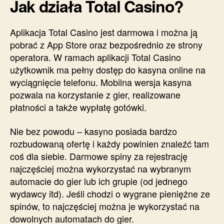
Jak działa Total Casino?
Aplikacja Total Casino jest darmowa i można ją
pobrać z App Store oraz bezpośrednio ze strony
operatora. W ramach aplikacji Total Casino
użytkownik ma pełny dostęp do kasyna online na
wyciągnięcie telefonu. Mobilna wersja kasyna
pozwala na korzystanie z gier, realizowane
płatności a także wypłatę gotówki.
Nie bez powodu – kasyno posiada bardzo
rozbudowaną ofertę i każdy powinien znaleźć tam
coś dla siebie. Darmowe spiny za rejestrację
najczęściej można wykorzystać na wybranym
automacie do gier lub ich grupie (od jednego
wydawcy itd). Jeśli chodzi o wygrane pieniężne ze
spinów, to najczęściej można je wykorzystać na
dowolnych automatach do gier.