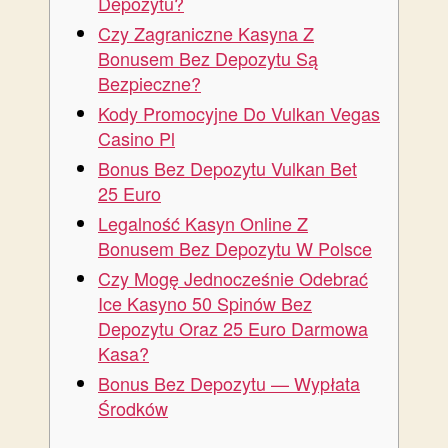
Depozytu?
Czy Zagraniczne Kasyna Z
Bonusem Bez Depozytu Są
Bezpieczne?
Kody Promocyjne Do Vulkan Vegas
Casino Pl
Bonus Bez Depozytu Vulkan Bet
25 Euro
Legalność Kasyn Online Z
Bonusem Bez Depozytu W Polsce
Czy Mogę Jednocześnie Odebrać
Ice Kasyno 50 Spinów Bez
Depozytu Oraz 25 Euro Darmowa
Kasa?
Bonus Bez Depozytu — Wypłata
Środków